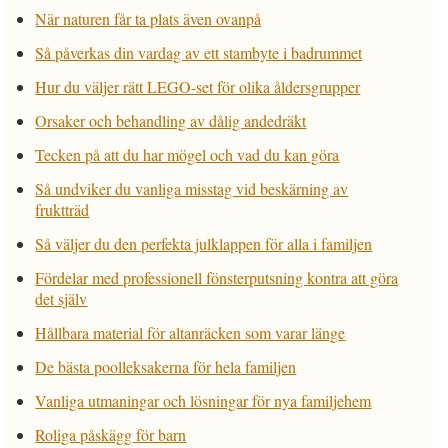
När naturen får ta plats även ovanpå
Så påverkas din vardag av ett stambyte i badrummet
Hur du väljer rätt LEGO-set för olika åldersgrupper
Orsaker och behandling av dålig andedräkt
Tecken på att du har mögel och vad du kan göra
Så undviker du vanliga misstag vid beskärning av
fruktträd
Så väljer du den perfekta julklappen för alla i familjen
Fördelar med professionell fönsterputsning kontra att göra
det själv
Hållbara material för altanräcken som varar länge
De bästa poolleksakerna för hela familjen
Vanliga utmaningar och lösningar för nya familjehem
Roliga påskägg för barn