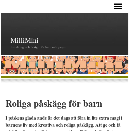
HEM
MilliMini
Inredning och design för barn och yngre
Roliga påskägg för barn
I påskens glada ande är det dags att föra in lite extra magi i
barnens liv med kreativa och roliga påskägg. Att ge och få