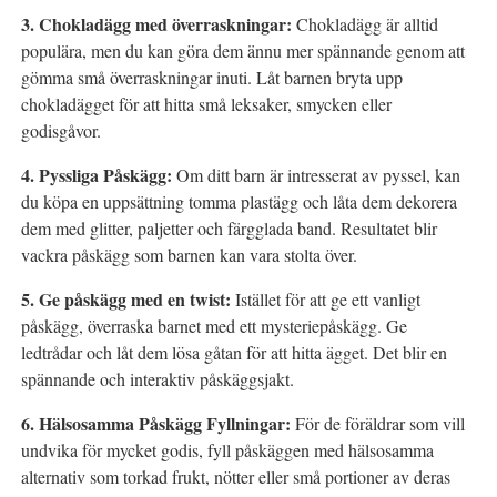
3. Chokladägg med överraskningar:
Chokladägg är alltid
populära, men du kan göra dem ännu mer spännande genom att
gömma små överraskningar inuti. Låt barnen bryta upp
chokladägget för att hitta små leksaker, smycken eller
godisgåvor.
4. Pyssliga Påskägg:
Om ditt barn är intresserat av pyssel, kan
du köpa en uppsättning tomma plastägg och låta dem dekorera
dem med glitter, paljetter och färgglada band. Resultatet blir
vackra påskägg som barnen kan vara stolta över.
5. Ge påskägg med en twist:
Istället för att ge ett vanligt
påskägg, överraska barnet med ett mysteriepåskägg. Ge
ledtrådar och låt dem lösa gåtan för att hitta ägget. Det blir en
spännande och interaktiv påskäggsjakt.
6. Hälsosamma Påskägg Fyllningar:
För de föräldrar som vill
undvika för mycket godis, fyll påskäggen med hälsosamma
alternativ som torkad frukt, nötter eller små portioner av deras