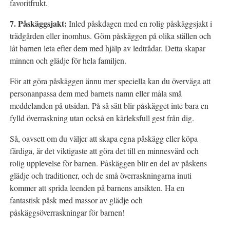
favoritfrukt.
7. Påskäggsjakt:
Inled påskdagen med en rolig påskäggsjakt i
trädgården eller inomhus. Göm påskäggen på olika ställen och
låt barnen leta efter dem med hjälp av ledtrådar. Detta skapar
minnen och glädje för hela familjen.
För att göra påskäggen ännu mer speciella kan du överväga att
personanpassa dem med barnets namn eller måla små
meddelanden på utsidan. På så sätt blir påskägget inte bara en
fylld överraskning utan också en kärleksfull gest från dig.
Så, oavsett om du väljer att skapa egna påskägg eller köpa
färdiga, är det viktigaste att göra det till en minnesvärd och
rolig upplevelse för barnen. Påskäggen blir en del av påskens
glädje och traditioner, och de små överraskningarna inuti
kommer att sprida leenden på barnens ansikten. Ha en
fantastisk påsk med massor av glädje och
påskäggsöverraskningar för barnen!