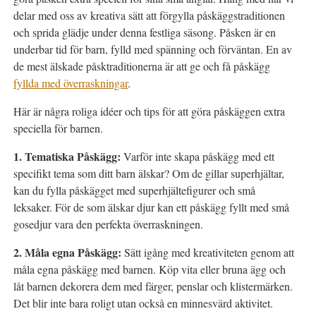
delar med oss av kreativa sätt att förgylla påskäggstraditionen
och sprida glädje under denna festliga säsong. Påsken är en
underbar tid för barn, fylld med spänning och förväntan. En av
de mest älskade påsktraditionerna är att ge och få påskägg
fyllda med överraskningar
.
Här är några roliga idéer och tips för att göra påskäggen extra
speciella för barnen.
1. Tematiska Påskägg:
Varför inte skapa påskägg med ett
specifikt tema som ditt barn älskar? Om de gillar superhjältar,
kan du fylla påskägget med superhjältefigurer och små
leksaker. För de som älskar djur kan ett påskägg fyllt med små
gosedjur vara den perfekta överraskningen.
2. Måla egna Påskägg:
Sätt igång med kreativiteten genom att
måla egna påskägg med barnen. Köp vita eller bruna ägg och
låt barnen dekorera dem med färger, penslar och klistermärken.
Det blir inte bara roligt utan också en minnesvärd aktivitet.