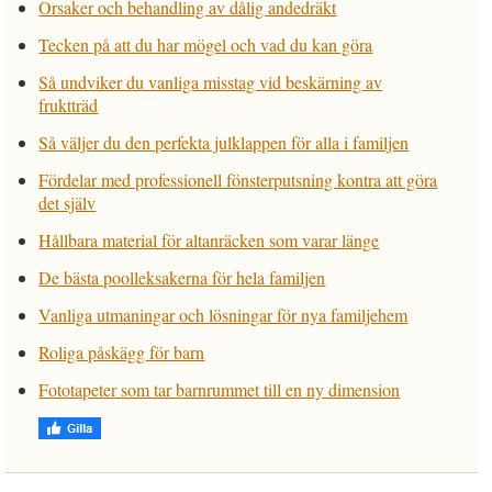
Orsaker och behandling av dålig andedräkt
Tecken på att du har mögel och vad du kan göra
Så undviker du vanliga misstag vid beskärning av
fruktträd
Så väljer du den perfekta julklappen för alla i familjen
Fördelar med professionell fönsterputsning kontra att göra
det själv
Hållbara material för altanräcken som varar länge
De bästa poolleksakerna för hela familjen
Vanliga utmaningar och lösningar för nya familjehem
Roliga påskägg för barn
Fototapeter som tar barnrummet till en ny dimension