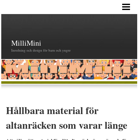
HEM
MilliMini
Inredning och design för barn och yngre
Hållbara material för
altanräcken som varar länge