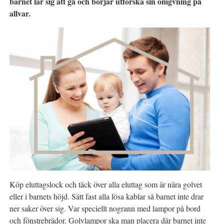
barnet lär sig att gå och börjar utforska sin omgvning på
allvar.
Köp eluttagslock och täck över alla eluttag som är nära golvet
eller i barnets höjd. Sätt fast alla lösa kablar så barnet inte drar
ner saker över sig. Var speciellt nogrann med lampor på bord
och fönstrebrädor. Golvlampor ska man placera där barnet inte