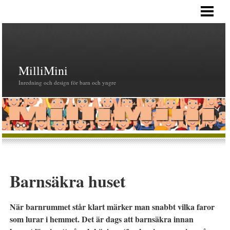
HEM
MilliMini
Inredning och design för barn och yngre
Barnsäkra huset
När barnrummet står klart märker man snabbt vilka faror
som lurar i hemmet. Det är dags att barnsäkra innan