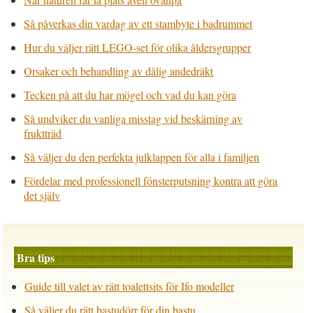
Så påverkas din vardag av ett stambyte i badrummet
Hur du väljer rätt LEGO-set för olika åldersgrupper
Orsaker och behandling av dålig andedräkt
Tecken på att du har mögel och vad du kan göra
Så undviker du vanliga misstag vid beskärning av
fruktträd
Så väljer du den perfekta julklappen för alla i familjen
Fördelar med professionell fönsterputsning kontra att göra
det själv
Bra tips
Guide till valet av rätt toalettsits för Ifo modeller
Så väljer du rätt bastudörr för din bastu