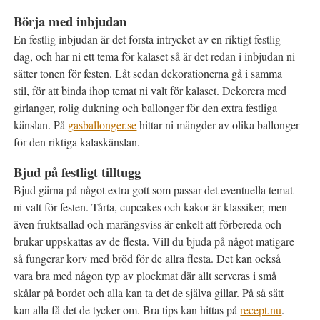
Börja med inbjudan
En festlig inbjudan är det första intrycket av en riktigt festlig
dag, och har ni ett tema för kalaset så är det redan i inbjudan ni
sätter tonen för festen. Låt sedan dekorationerna gå i samma
stil, för att binda ihop temat ni valt för kalaset. Dekorera med
girlanger, rolig dukning och ballonger för den extra festliga
känslan. På
gasballonger.se
hittar ni mängder av olika ballonger
för den riktiga kalaskänslan.
Bjud på festligt tilltugg
Bjud gärna på något extra gott som passar det eventuella temat
ni valt för festen. Tårta, cupcakes och kakor är klassiker, men
även fruktsallad och marängsviss är enkelt att förbereda och
brukar uppskattas av de flesta. Vill du bjuda på något matigare
så fungerar korv med bröd för de allra flesta. Det kan också
vara bra med någon typ av plockmat där allt serveras i små
skålar på bordet och alla kan ta det de själva gillar. På så sätt
kan alla få det de tycker om. Bra tips kan hittas på
recept.nu
.