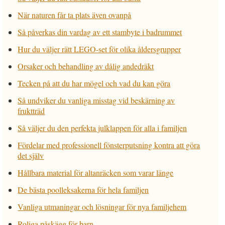
När naturen får ta plats även ovanpå
Så påverkas din vardag av ett stambyte i badrummet
Hur du väljer rätt LEGO-set för olika åldersgrupper
Orsaker och behandling av dålig andedräkt
Tecken på att du har mögel och vad du kan göra
Så undviker du vanliga misstag vid beskärning av
fruktträd
Så väljer du den perfekta julklappen för alla i familjen
Fördelar med professionell fönsterputsning kontra att göra
det själv
Hållbara material för altanräcken som varar länge
De bästa poolleksakerna för hela familjen
Vanliga utmaningar och lösningar för nya familjehem
Roliga påskägg för barn