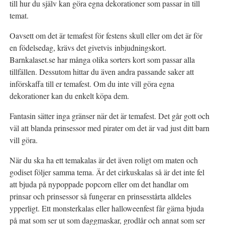
till hur du själv kan göra egna dekorationer som passar in till
temat.
Oavsett om det är temafest för festens skull eller om det är för
en födelsedag, krävs det givetvis inbjudningskort.
Barnkalaset.se har många olika sorters kort som passar alla
tillfällen. Dessutom hittar du även andra passande saker att
införskaffa till er temafest. Om du inte vill göra egna
dekorationer kan du enkelt köpa dem.
Fantasin sätter inga gränser när det är temafest. Det går gott och
väl att blanda prinsessor med pirater om det är vad just ditt barn
vill göra.
När du ska ha ett temakalas är det även roligt om maten och
godiset följer samma tema. Är det cirkuskalas så är det inte fel
att bjuda på nypoppade popcorn eller om det handlar om
prinsar och prinsessor så fungerar en prinsesstårta alldeles
ypperligt. Ett monsterkalas eller halloweenfest får gärna bjuda
på mat som ser ut som daggmaskar, grodlår och annat som ser