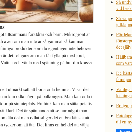
Så undvi
vid besk
Så välje
julklappe
ns
ågot tillsammans föräldrar och barn. Mikrogrönt är
Fördelar
fönsterp
h även om man inte är så gammal så kan man
det själv
 färdiga produkter som du egentligen inte behöver
a är det roligare om man får fylla på med jord,
Hållbara
. Vattna och vänta med spänning på hur din krasse
som vara
De bästa
familjen
 ett utmärkt sätt att börja odla hemma. Visar det
Vanliga
lösninga
ske man kan odla något på balkongen. Man kan odla i
ådor på sin uteplats. En hink kan man sätta potatis
Roliga p
uxit klart. Det är spännande att se hur något man
Fototape
om äta det man odlat så ger det en bra känsla att
till en 
tycker om att äta. Det finns en hel del att välja