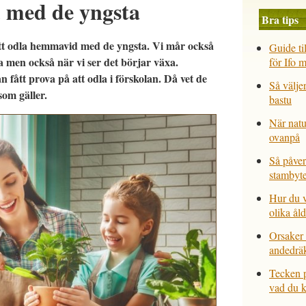
 med de yngsta
Bra tips
 att odla hemmavid med de yngsta. Vi mår också
Guide til
la men också när vi ser det börjar växa.
för Ifo 
fått prova på att odla i förskolan. Då vet de
Så väljer
som gäller.
bastu
När natu
ovanpå
Så påver
stambyt
Hur du v
olika ål
Orsaker 
andedrä
Tecken p
vad du 