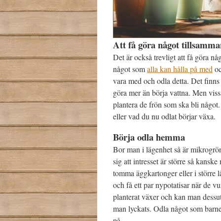
Att få göra något tillsamma
Det är också trevligt att få göra n
något som
alla kan hålla på med
oc
vara med och odla detta. Det finns
göra mer än börja vattna. Men viss
plantera de frön som ska bli något
eller vad du nu odlat börjar växa.
Börja odla hemma
Bor man i lägenhet så är mikrogrön
sig att intresset är större så kan
tomma äggkartonger eller i större l
och få ett par nypotatisar när de v
planterat växer och kan man dessut
man lyckats. Odla något som barnen 
på.