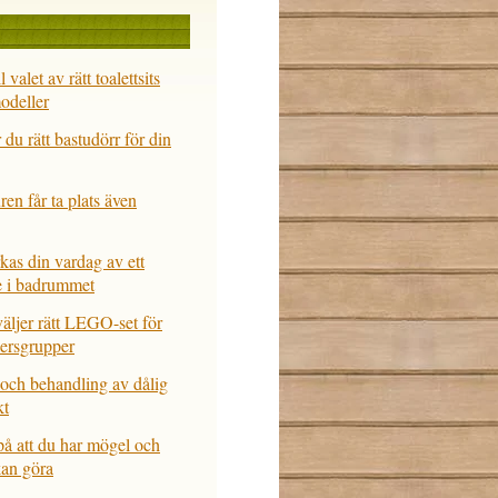
l valet av rätt toalettsits
modeller
 du rätt bastudörr för din
ren får ta plats även
kas din vardag av ett
e i badrummet
äljer rätt LEGO-set för
dersgrupper
och behandling av dålig
kt
å att du har mögel och
kan göra