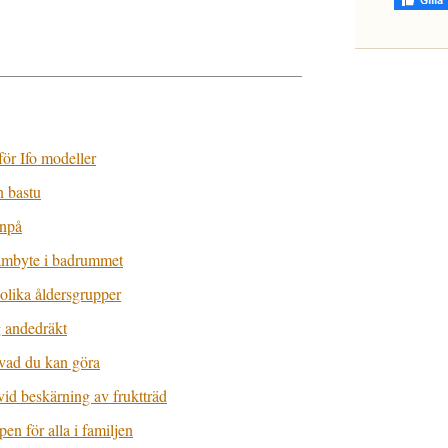
 för Ifo modeller
n bastu
anpå
tambyte i badrummet
olika åldersgrupper
g andedräkt
 vad du kan göra
vid beskärning av fruktträd
pen för alla i familjen